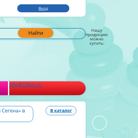
Вход
Нашу
Найти
продукцию
можно
купить:
info@10kor.ru
 Сегена» в
В каталог