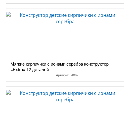
закладывает в сознание ребенка навыки пространственного и
образного мышления, развивает воображение, воспитывает
чувство красоты и даже чувство гармонии, воспитывает
целеустремленность, тренирует ловкость. С помощью достаточно
простых элементов, входящих в строительный набор, ребенок
знакомится со свойствами геометрических фигур, их
пространственным соотношением. Если обратиться к мнению
специалистов по детскому воспитанию, то можно узнать, что
строительные игрушки помогают формировать в малыше чувство
ритма, пропорций, масштаба, красоты и композиции.
Мягкие кирпичики с ионами серебра конструктор
«Extra» 12 деталей
Артикул:
04062