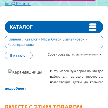
info@10kor.ru
КАТАЛОГ
Главная
Каталог
Игры Олеси Емельяновой
Карандашницы
Сортировать:
по дате появления
В каталог
В эту маленькую серию вошли два
набора для детского творчества,
позволяющие детям дошкольного
возраста из готовых деталей без
подробнее
помощи ножниц и клея смастерить
красивые и полезные
поделки
своими руками
.
Сборка
ВМЕСТЕ С ЭТИМ ТОВАРОМ