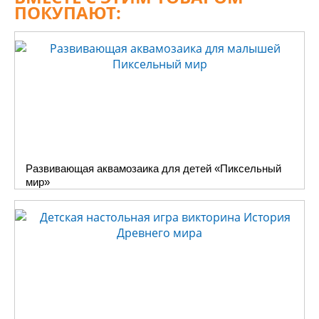
такой нарядной карандашницы
ПОКУПАЮТ:
займет у ребенка всего пару минут,
но он сможет по праву гордиться
полученным результатом и будет
больше стремиться к новым
успехам и достижениям.
Производитель развивающих игр и
игрушек интернет магазин Десятое
Королевство предлагает купить
Карандашницу по доступной для
Развивающая аквамозаика для детей «Пиксельный
вас цене и гарантированной
мир»
скидкой при каждом заказе.