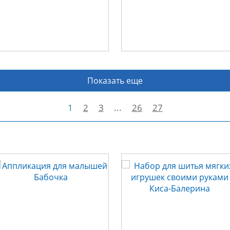
Показать еще
1
2
3
...
26
27