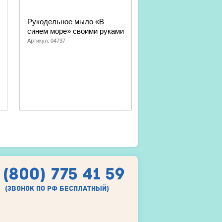
Рукодельное мыло «В
Песочная фреска
синем море» своими руками
«Дедушка Мороз» с
руками
Артикул:
04737
Артикул:
04711
 (800) 775 41 59
(звонок по рф бесплатный)