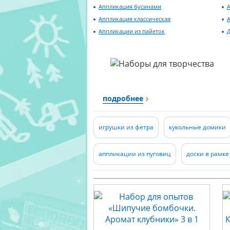
Аппликация бусинами
А
Аппликация классическая
Аппликации из пайеток
Д
подробнее
игрушки из фетра
кукольные домики
аппликации из пуговиц
доски в рамк