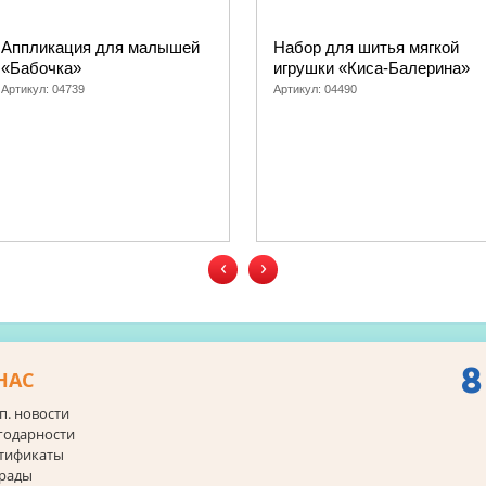
Аппликация для малышей
Набор для шитья мягкой
«Бабочка»
игрушки «Киса-Балерина»
Артикул:
04739
Артикул:
04490
‹
›
8
НАС
п. новости
годарности
тификаты
рады