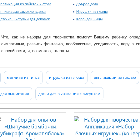
ппликации из пайеток и страз
Доброе дело
Аппликация самоклеящаяся
Игрушки из глины
етские шкатулки для девочек
Карандашницы
Что, как не наборы для творчества помогут Вашему ребенку опре
симпатиями, развить фантазию, воображение, усидчивость, веру в с
способности, и, возможно, таланты.
У нас Вы можете выбрать для своего ребенка и традиционные наборы 
аппликации), и достаточно экзотичные (картины из пайеток), и со
творчества, например: аппликации из пайеток, и аппликации из фольги.
магниты из гипса
игрушки из плюша
аппликации из тишью
Огромное разнообразие всевозможных вышивок, аппликаций и да
изготовить с помощью схемы и подробной инструкции.
е для выжигания
доски для выжигания с рисунком