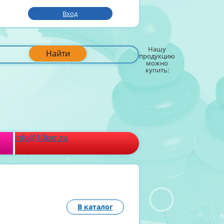
Вход
Нашу
Найти
продукцию
можно
купить:
info@10kor.ru
В каталог