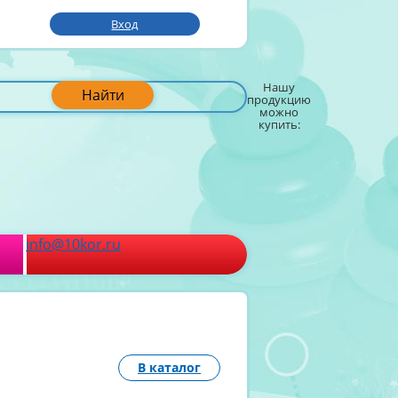
Вход
Нашу
Найти
продукцию
можно
купить:
info@10kor.ru
В каталог