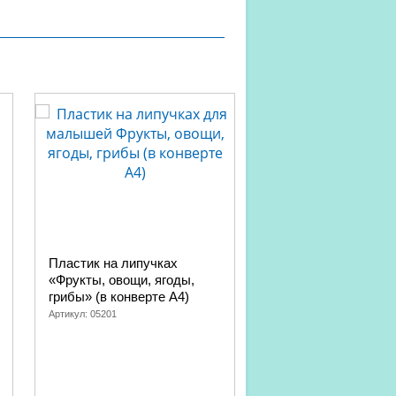
Пластик на липучках
Развивающая насто
«Фрукты, овощи, ягоды,
игра «Прочти-забер
грибы» (в конверте A4)
Артикул:
04830
Артикул:
05201