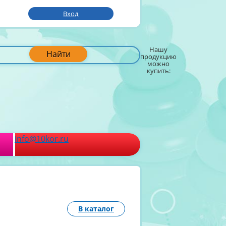
Вход
Нашу
Найти
продукцию
можно
купить:
info@10kor.ru
В каталог