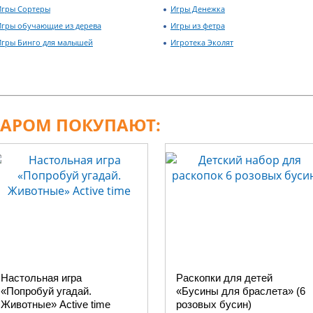
Игры Сортеры
Игры Денежка
Игры обучающие из дерева
Игры из фетра
Игры Бинго для малышей
Игротека Эколят
ВАРОМ ПОКУПАЮТ:
Настольная игра
Раскопки для детей
«Попробуй угадай.
«Бусины для браслета» (6
Животные» Active time
розовых бусин)