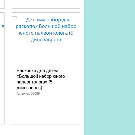
Раскопки для детей
Раскопки для детей
«Большой набор юного
юного палеонтолога»
палеонтолога» (5
динозавра, светятся
динозавров)
темноте)
Артикул:
05088
Артикул:
05087