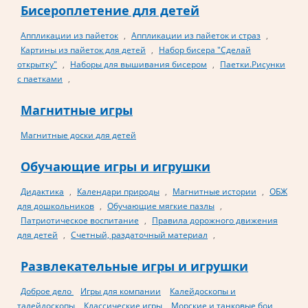
Бисероплетение для детей
Аппликации из пайеток
,
Аппликации из пайеток и страз
,
Картины из пайеток для детей
,
Набор бисера "Сделай
открытку"
,
Наборы для вышивания бисером
,
Паетки.Рисунки
с паетками
,
Магнитные игры
Магнитные доски для детей
Обучающие игры и игрушки
Дидактика
,
Календари природы
,
Магнитные истории
,
ОБЖ
для дошкольников
,
Обучающие мягкие пазлы
,
Патриотическое воспитание
,
Правила дорожного движения
для детей
,
Счетный, раздаточный материал
,
Развлекательные игры и игрушки
Доброе дело
Игры для компании
Калейдоскопы и
талейдоскопы
Классические игры
Морские и танковые бои