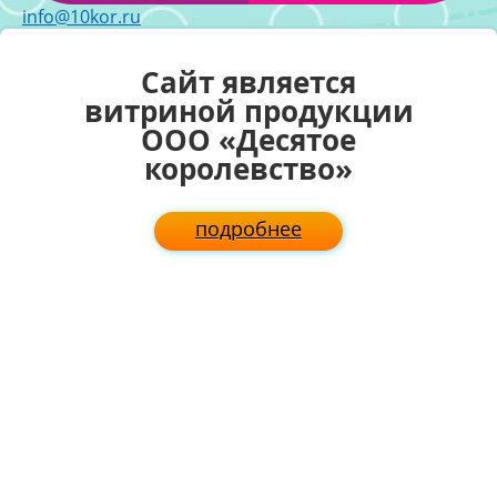
info@10kor.ru
Cайт является
У
витриной продукции
ООО «Десятое
на
королевство»
д
подробнее