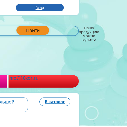
Вход
Нашу
Найти
продукцию
можно
купить:
info@10kor.ru
ольшой
В каталог