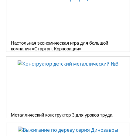
ребенок соберет одну из
красивых долговечную
кормушек для птиц. И, вместе
с овладением новыми
навыками и новыми знаниями,
повышением самооценки,
Настольная экономическая игра для большой
приобретет такую
компании «Стартап. Корпорации»
«взрослую», нужную и
важную обязанность –
заботится о других,
подкармливая своих
маленьких пернатых соседей.
Металлический конструктор 3 для уроков труда