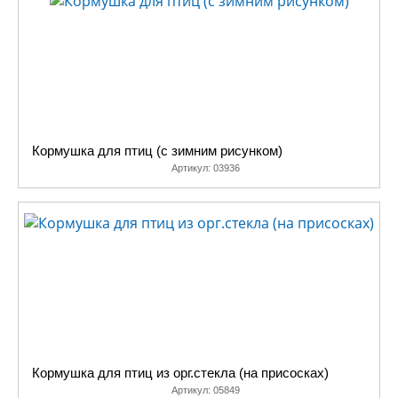
птиц своими руками? Это
совсем несложно, кормушку
можно сделать даже из
подручных материалов.
Вы обязательно
справитесь, особенно, если
вам будут помогать ваши
Кормушка для птиц (с зимним рисунком)
дети. Для таких случаев в
Артикул:
03936
помощь у нас на сайте
выложена информация о том,
как делать такие кормушки,
какие птицы прилетают к
кормушкам, чем можно и чем
нельзя кормить птиц зимой,
как сделать самодельную
кормушку для птиц из дерева,
коробки и даже из
пластиковой бутылки
Кормушка для птиц из орг.стекла (на присосках)
(«Заботимся о птицах» в
Артикул:
05849