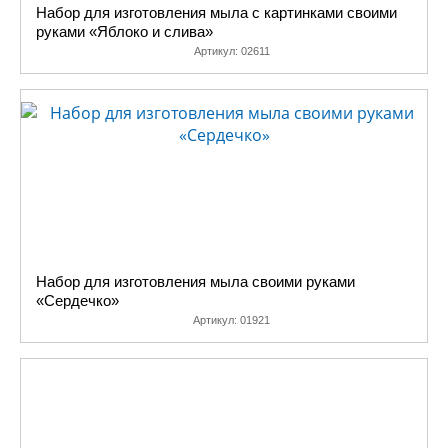
достаточное количество и гарантированные скидки, начиная от
Набор для изготовления мыла с картинками своими
покупки от 1 тысячи рублей.
руками «Яблоко и слива»
Артикул:
02611
Набор для изготовления мыла своими руками
«Сердечко»
Артикул:
01921