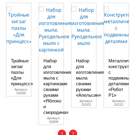
Тройные
Набор
Набор
Металличес
зигзаг
для
для
конструктор
пазлы
изготовления
изготовления
с
«Для
мыла с
мыла
подвижными
принцесс»
картинками
своими
деталями
своими
руками
«Робот
Артикул:
02503
руками
«Апельсин»
Р1»
«Яблоко
Артикул:
Артикул:
01923
02212
и
смородина»
Артикул:
02609
‹
›