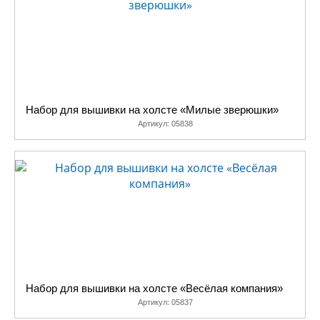
пусть и «попроще» традиционных, но
совершенно недорогие. Наконец, все свои
наборы мы вышили не один раз, прежде чем
убедились в том, что все нормально и
отправили их на прилавки магазинов.
Множество схем и инструкций по вышивке вы
сможете найти в нашем разделе
Набор для вышивки на холсте «Милые зверюшки»
«Поддержка».
Артикул:
05838
Набор для вышивки на холсте «Весёлая компания»
Артикул:
05837