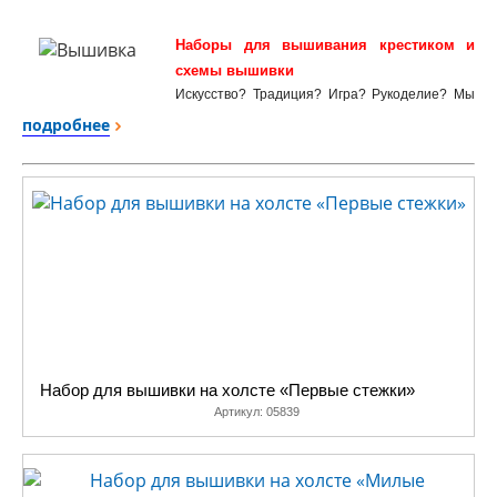
Наборы для вышивания крестиком и
схемы вышивки
Искусство? Традиция? Игра? Рукоделие? Мы
не знаем, чем на самом деле является
подробнее
вышивка крестом, как и не знаем, почему за
двести лет существования и
совершенствования автоматических
вышивальных машин количество поклонников
вышивки только увеличилось.
Но мы точно знаем, что наши наборы для
вышивания хоть и не являются
произведением искусства, имеют право на
жизнь, мало того, иногда просто необходимы.
Мы получаем канву и Беларуси, нитки из
Питера, а иголки из Подмосковья. Это
предприятия «с историей», работают по
Набор для вышивки на холсте «Первые стежки»
ГОСТам, выпускают продукцию стабильно
Артикул:
05839
высокого качества.
Традиционные пяльцы недешевы, поэтому мы
изготовили комплект прессформ и теперь
выпускаем пяльцы собственной конструкции,