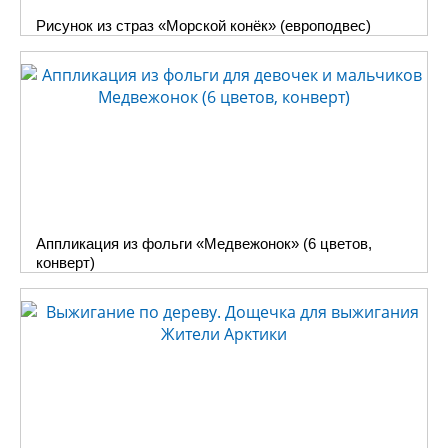
собственному вкусу или
Рисунок из страз «Морской конёк» (европодвес)
согласно изображению на
упаковке. Далее
самостоятельно или при
помощи родителей
закрепить часовой
механизм, вставить
батарейку «АА» (в комплект
не входят), и, готово.
Процесс создания часов
по настоящему увлекателен,
Аппликация из фольги «Медвежонок» (6 цветов,
объединяет детей и
конверт)
взрослых. Это
очень
интересно
, когда из простых
деталей в итоге получаются
необыкновенные
симпатичные часики.
Часы можно расположить
в любом удобном месте, они
достойно будут смотреться