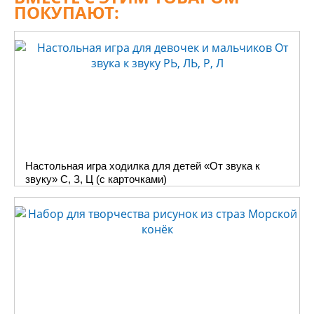
ПОКУПАЮТ:
труде и старании ребенка. В
интернете можно найти
много примеров, как можно
сделать стильные часы из
куска дерева или из картона,
но эти советы больше
подходят для взрослых и
сложны для детей.
Представляем Вам серию
наборов «Часы своими
Настольная игра ходилка для детей «От звука к
руками», которые мы
звуку» С, З, Ц (с карточками)
создали специально для
детей старше 5 лет. Корпуса
часов изготовлены из
качественных материалов и
стилизованы под веселых
зверушек или цветочные
темы, которые нужно
украсить. Задача ребенка
украсить их по