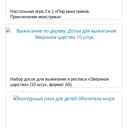
порадует родителей.
Настольная игра 2 в 1 «Пир монстриков.
Здесь «Десятое
Приключения монстрика»
королевство» представляет
всю серию часов для детей.
Выбор за Вами!
Первые покупатели уже
оценили по достоинству эти
наборы для творчества и
поделились своим опытом
сборки часов
Ежика и
Медвежонка
,
Котенка и
Зайчонка
.
Набор досок для выжигания и росписи «Звериное
царство» (10 штук, формат A5)