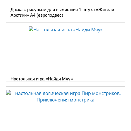
на полке или стене. Для
крепления на стену в
Доска с рисунком для выжигания 1 штука «Жители
конструкции часов
Арктики» А4 (европодвес)
специально предусмотрен
металлический подвес.
При покупке, пожалуйста,
учитывайте умение и
способности ребенка к
творческой работе, от него
потребуется кропотливость,
усидчивость при
тонировании или
Настольная игра «Найди Мяу»
раскрашивании, и
внимательность при
самостоятельной установке
часового механизма.
Полученный хороший
результат придаст ребенку
массу положительных
эмоций, повысит
собственную самооценку и