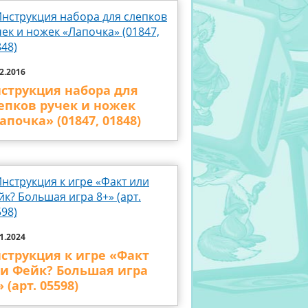
2.2016
струкция набора для
епков ручек и ножек
апочка» (01847, 01848)
1.2024
струкция к игре «Факт
и Фейк? Большая игра
» (арт. 05598)