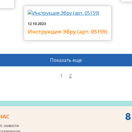
12.10.2023
Инструкция Эбру (арт. 05159)
Показать еще
1
2
8
НАС
п. новости
годарности