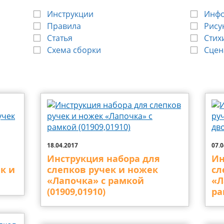
Инструкции
Инф
Правила
Рису
Статья
Стих
Схема сборки
Сцен
18.04.2017
07.0
Инструкция набора для
Ин
к и
слепков ручек и ножек
сл
«Лапочка» с рамкой
«Л
(01909,01910)
ра