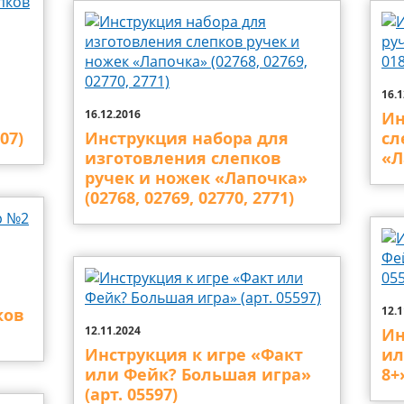
16.1
16.12.2016
Ин
07)
Инструкция набора для
сл
изготовления слепков
«Л
ручек и ножек «Лапочка»
(02768, 02769, 02770, 2771)
12.1
ков
12.11.2024
Ин
Инструкция к игре «Факт
ил
или Фейк? Большая игра»
8+
(арт. 05597)