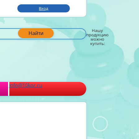
Вход
Нашу
Найти
продукцию
можно
купить:
info@10kor.ru