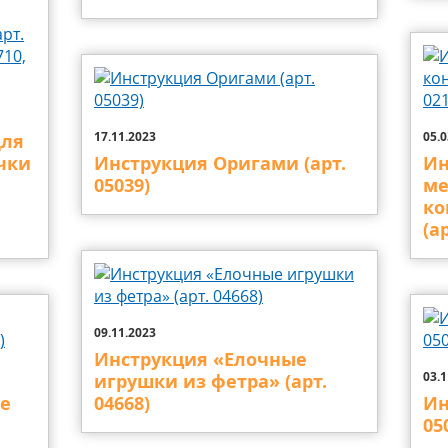
17.11.2023
05.0
для
чки
Инструкция Оригами (арт.
Ин
05039)
ме
ко
(а
09.11.2023
Инструкция «Елочные
03.1
игрушки из фетра» (арт.
е
04668)
Ин
05