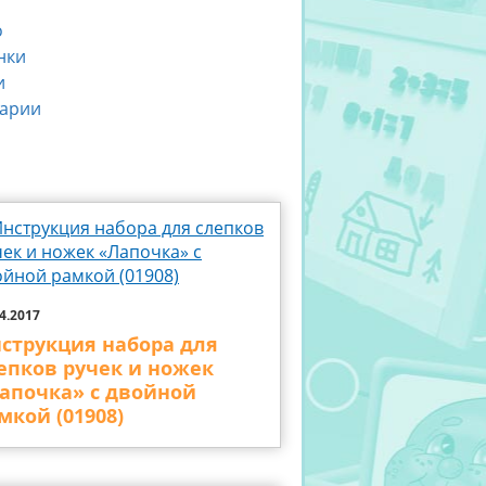
о
нки
и
арии
4.2017
струкция набора для
епков ручек и ножек
апочка» с двойной
мкой (01908)