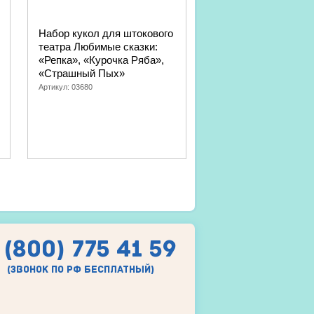
Набор кукол для штокового
Набор кукол и ширм
театра Любимые сказки:
штокового театра
«Репка», «Курочка Ряба»,
«Любимые сказки»
«Страшный Пых»
Артикул:
03677
Артикул:
03680
 (800) 775 41 59
(звонок по рф бесплатный)