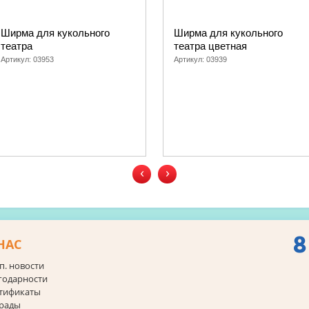
Ширма для кукольного
Ширма для кукольного
театра
театра цветная
Артикул:
03953
Артикул:
03939
‹
›
8
НАС
п. новости
годарности
тификаты
рады