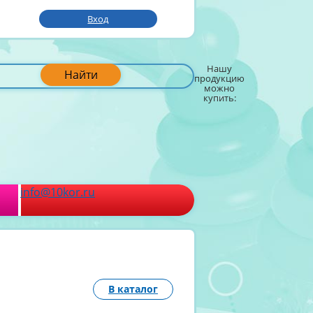
Вход
Нашу
Найти
продукцию
можно
купить:
info@10kor.ru
В каталог