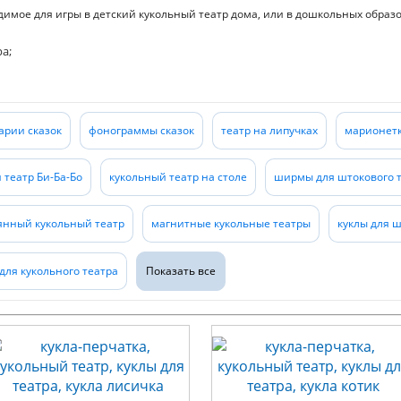
димое для игры в детский кукольный театр дома, или в дошкольных обра
а;
арии сказок
фонограммы сказок
театр на липучках
марионетк
 театр Би-Ба-Бо
кукольный театр на столе
ширмы для штокового 
янный кукольный театр
магнитные кукольные театры
куклы для ш
ля кукольного театра
Показать все