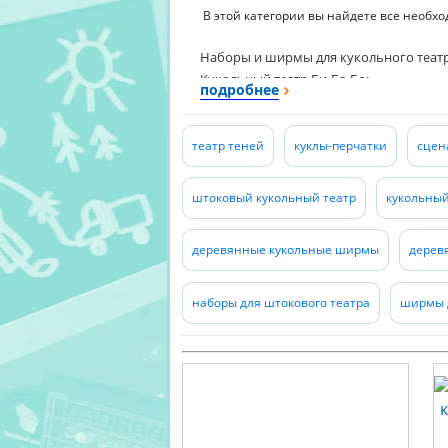
В этой категории вы найдете все необхо
Наборы и ширмы для кукольного театр
Кукольный театр Би-Ба-Бо;
подробнее
Куклы-перчатки;
Пальчиковые театры;
Театры на столе;
театр теней
куклы-перчатки
сцен
Декорации;
Театры теней;
штоковый кукольный театр
кукольный
Карнавальные костюмы;
Фонограммы;
деревянные кукольные ширмы
дерев
Сценарии сказок;
Методические рекомендации;
Подготовки к спектаклю.
наборы для штокового театра
ширмы д