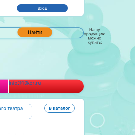
Вход
Нашу
Найти
продукцию
можно
купить:
info@10kor.ru
го театра
В каталог