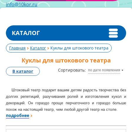
info@10kor.ru
КАТАЛОГ
Главная
Каталог
Куклы для штокового театра
Куклы для штокового театра
Сортировать:
по дате появления
В каталог
Штоковый театр подарит вашим детям радость творчества без
долгих репетиций, разучивания ролей и изготовления кукол и
декораций. Он гораздо проще перчаточного и гораздо больше
похож на настоящий театр, чем любой другой театр на столе.
подробнее
Для создания настоящей сказки вам потребуется совсем
немного времени и усилий, ведь в этом разделе вы сможете
найти как отдельных персонажей сказок, так и наборы штоковых