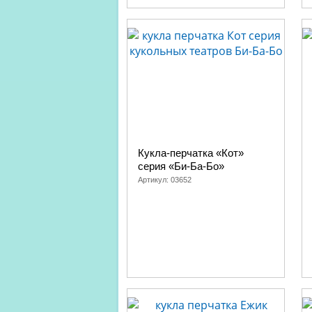
Медведь
Колобок
Петух
Кабан
Лягушка
Кукла-перчатка «Кот»
серия «Би-Ба-Бо»
Артикул:
03652