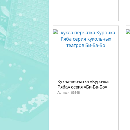
Бабушка
Курочка Ряба, Битый неб
Внучка
Репка
Курочка Ряба
Курочка Ряба,
Мышка
Курочка Ряба, Репка
Волк
Битый небитого везет, К
Лиса
Битый небитого везет, К
Кукла-перчатка «Курочка
Ряба» серия «Би-Ба-Бо»
Артикул:
03648
Кот
Репка
Собачка (пес)
Репка
Заяц
Колобок