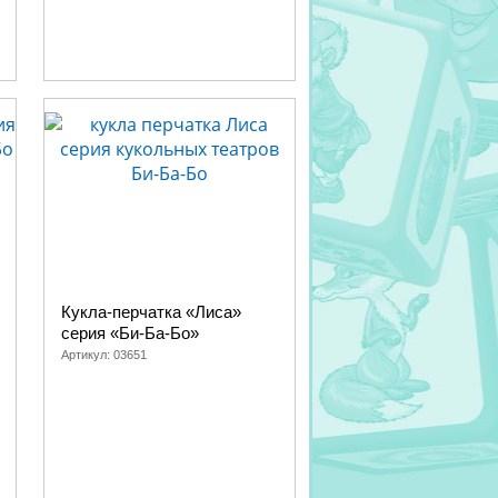
а, Страшный Пых, Волчья песня,
 волка судила, Кот и лиса, Волчья
фей, Как лиса волка судила, Кот и
 и лиса, Волчья песня, Соломенный
Кукла-перчатка «Лиса»
серия «Би-Ба-Бо»
Артикул:
03651
а, Зайкина избушка, Пес и лиса, Волчья
иса, Зайкина избушка, Соломенный бычок