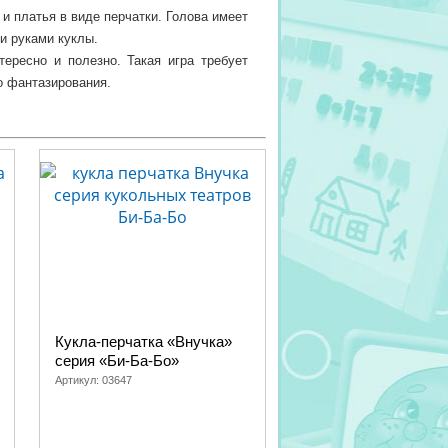
и платья в виде перчатки. Голова имеет
и руками куклы.
тересно и полезно. Такая игра требует
о фантазирования.
орое вы для него устроите, создав свой
ться с окружающим миром, учить слова,
представлении, способствуют развитию
я веществ. Выполнены в соответствии
исит от индивидуальных настроек вашего
Кукла-перчатка «Внучка»
казки
серия «Би-Ба-Бо»
Артикул:
03647
а, Страшный Пых, Кот и лиса, Вершки и