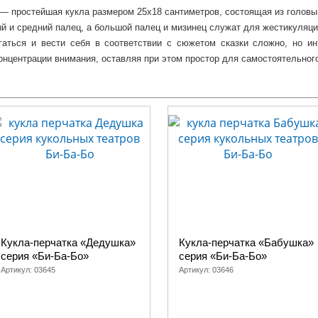
— простейшая кукла размером 25х18 сантиметров, состоящая из головы 
й и средний палец, а большой палец и мизинец служат для жестикуляци
гаться и вести себя в соответствии с сюжетом сказки сложно, но ин
концентрации внимания, оставляя при этом простор для самостоятельног
изного непоседу. Ребенок будет увлечен и рад веселому спектаклю, кот
ние такого театрального представления позволит ему быстрее осваива
льтурой. Также, непосредственное участие детей в театрализованном 
сем требованиям безопасности, не содержит вредных для здоровь
кукол может немного отличаться от изображения на картинках, это зав
сказок с помощью перчаточных кукол Би-Ба-Бо!
Кукла-перчатка «Дедушка»
Кукла-перчатка «Бабушка»
ольных театров
серия «Би-Ба-Бо»
серия «Би-Ба-Бо»
Другие с
-Ба-Бо
Артикул:
03645
Артикул:
03646
Машенька и медведь, Как лиса волка судил
итого везет, Колобок, Репка
корешки, Волчья песня, Соломенный бычок