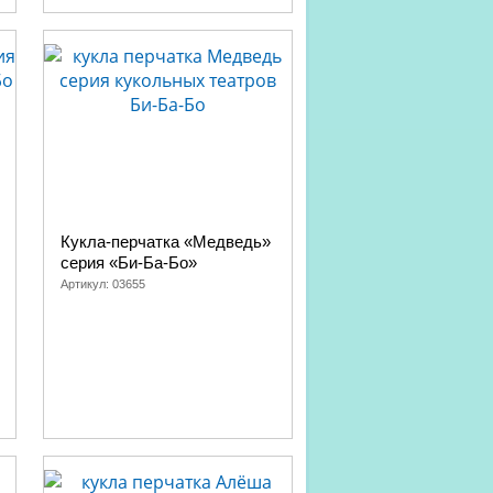
а и медведь, Как лиса волка судила,
ешки, Лиса-повитуха, Соломенный бычок
шка
Кукла-перчатка «Медведь»
серия «Би-Ба-Бо»
Артикул:
03655