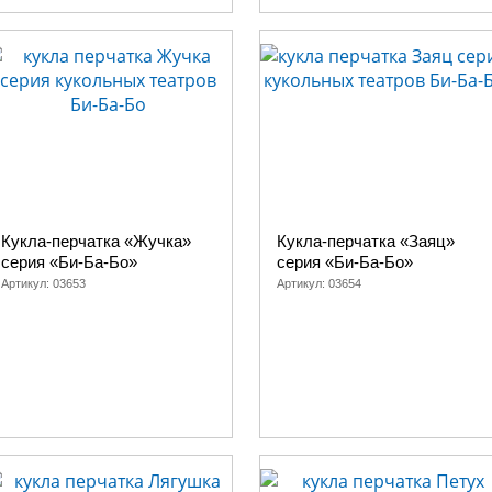
Теремок, Рукавичка, Пан Котофей, Машеньк
Кот и лиса, Зайкина избушка, Вершки и кор
Лиса и петух, Страшный Пых, Зайкина избу
Рукавичка, Пан Котофей
Теремок
Кукла-перчатка «Жучка»
Кукла-перчатка «Заяц»
серия «Би-Ба-Бо»
серия «Би-Ба-Бо»
Артикул:
03653
Артикул:
03654