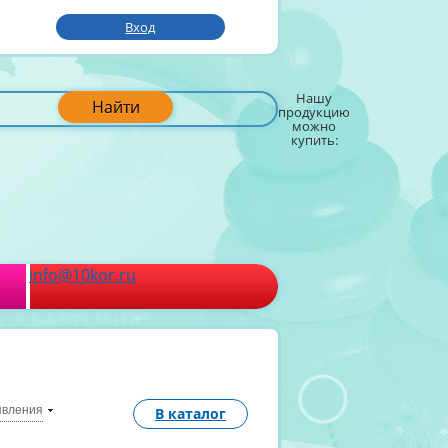
Вход
Нашу
Найти
продукцию
можно
купить:
info@10kor.ru
явления
В каталог