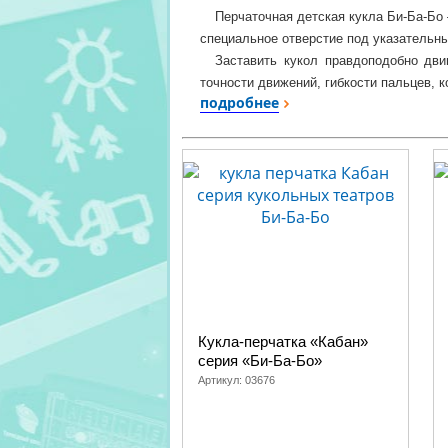
Перчаточная детская кукла Би-Ба-Бо 
специальное отверстие под указательны
Заставить кукол правдоподобно дви
точности движений, гибкости пальцев, 
подробнее
Куклы-перчатки угомонят самого капр
собственный кукольный театр. Проведе
сделает его увлеченным театром и ку
крупной и мелкой моторики.
Игрушки-перчатки соответствуют в
требованиям ДСТУ, EN.
Внимание!
Фактическая цветовая насыщенность 
монитора.
Творите, придумывайте свои сюжеты 
Кукла-перчатка «Кабан»
Кукла
Наборы кук
серия «Би-Ба-Бо»
перчатка
Би
Артикул:
03676
Дедушка
Курочка Ряба, Битый неб