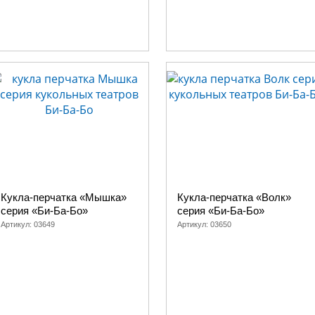
Машенька и медведь, Как лиса волка судил
итого везет, Колобок, Репка
Соломенный бычок
Машенька и медведь, Страшный Пых
Теремок, Рукавичка
Теремок, Рукавичка, Пан Котофей, Как лиса
олобок
песня, Соломенный бычок
Теремок, Лиса и петух, Рукавичка, Пан Кото
олобок
лиса, Зайкина избушка, Лиса-повитуха, Пес
Кукла-перчатка «Мышка»
Кукла-перчатка «Волк»
бычок
серия «Би-Ба-Бо»
серия «Би-Ба-Бо»
Артикул:
03649
Артикул:
03650
Пан Котофей, Кот и лиса
Машенька и медведь, Как лиса волка судил
песня
Теремок, Рукавичка, Пан Котофей, Кот и л