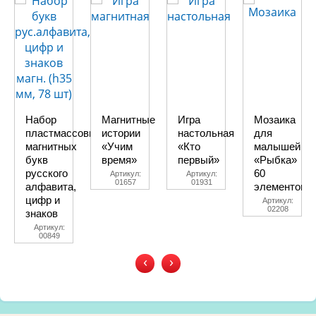
Набор
Магнитные
Игра
Мозаика
пластмассовых
истории
настольная
для
магнитных
«Учим
«Кто
малышей
букв
время»
первый»
«Рыбка»
русского
60
Артикул:
Артикул:
01657
01931
алфавита,
элементов
цифр и
Артикул:
02208
знаков
Артикул:
00849
‹
›