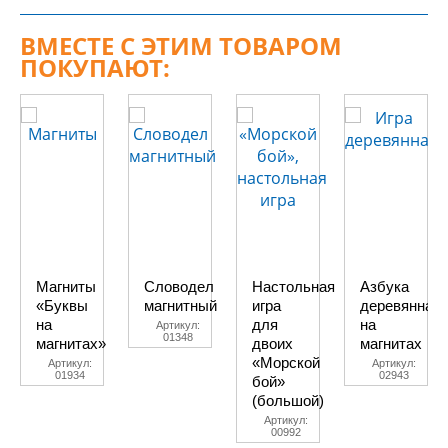
ВМЕСТЕ С ЭТИМ ТОВАРОМ
ПОКУПАЮТ:
Магниты
Словодел
Настольная
Азбука
«Буквы
магнитный
игра
деревянная
на
для
на
Артикул:
01348
магнитах»
двоих
магнитах
«Морской
Артикул:
Артикул:
01934
02943
бой»
(большой)
Артикул:
00992