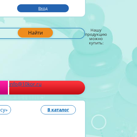
Вход
Нашу
Найти
продукцию
можно
купить:
info@10kor.ru
су»
В каталог