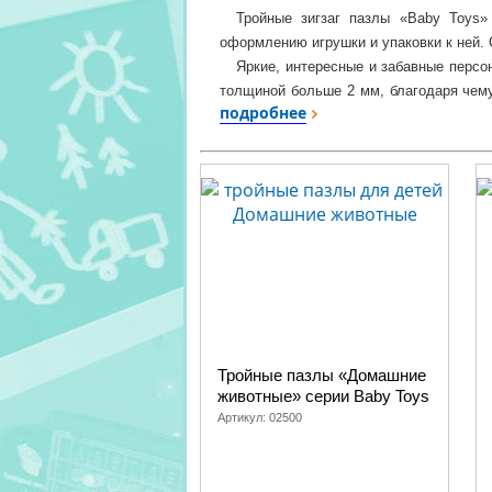
Тройные зигзаг пазлы «Baby Toys»
оформлению игрушки и упаковки к ней. 
Яркие, интересные и забавные персо
толщиной больше 2 мм, благодаря чем
подробнее
Лицевая сторона элементов защищена 
картинок.
Собирая зигзаг пазлы, сначала с
изображением, подбирать фрагменты п
элементами пазла, ребенок непроизвол
Полный
ассортимент
пазлов «Baby T
скидками, как для розничных, так для о
Тройные пазлы «Домашние
животные» серии Baby Toys
Артикул:
02500