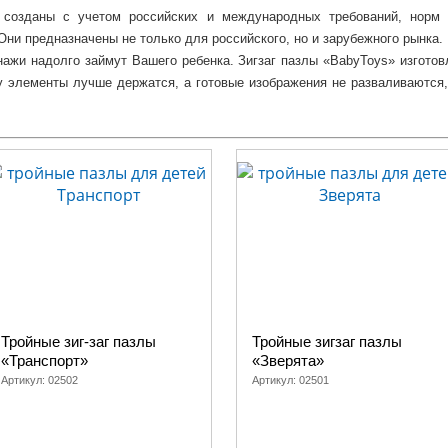
 созданы с учетом российских и международных требований, норм 
Они предназначены не только для российского, но и зарубежного рынка.
нажи надолго займут Вашего ребенка. Зигзаг пазлы «BabyToys» изготов
у элементы лучше держатся, а готовые изображения не разваливаются,
слоем специального экологически чистого покрытия, который препятст
 Вашей помощью, а затем и самостоятельно, ребенок научится соо
о форме. Игра разовьет усидчивость, наблюдательность и зрительно
ьно совершенствует мелкую моторику рук.
oys» производства «Десятого королевства», представлен в нашем и
птовых покупателей.
Тройные зиг-заг пазлы
Тройные зигзаг пазлы
«Транспорт»
«Зверята»
Артикул:
02502
Артикул:
02501