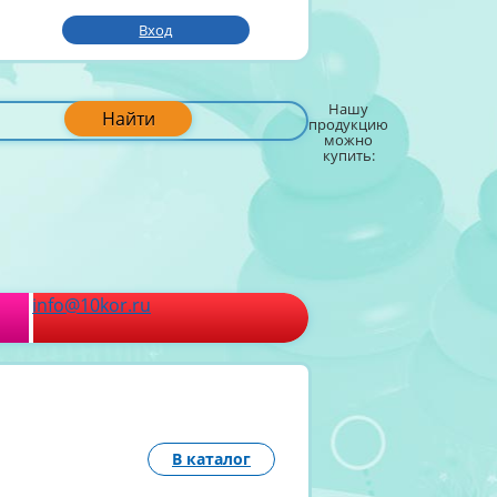
Вход
Нашу
Найти
продукцию
можно
купить:
info@10kor.ru
В каталог