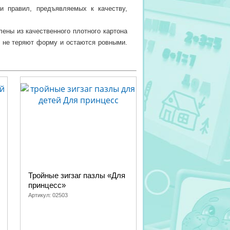
и правил, предъявляемых к качеству,
лены из качественного плотного картона
 не теряют форму и остаются ровными.
вует быстрому истиранию и выцветанию
тносить отдельные элементы с целым
е восприятие. Манипулируя отдельными
нтернет-магазине по доступной цене и
Тройные зигзаг пазлы «Для
принцесс»
Артикул:
02503