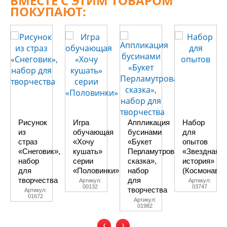
ВМЕСТЕ С ЭТИМ ТОВАРОМ
ПОКУПАЮТ:
Рисунок
Игра
Аппликация
Набор
из
обучающая
бусинами
для
страз
«Хочу
«Букет
опытов
«Снеговик»,
кушать»
Перламутровая
«Звездная
набор
серии
сказка»,
история»
для
«Половинки»
набор
(Космонавт)
творчества
для
Артикул:
Артикул:
00132
03747
творчества
Артикул:
01672
Артикул:
01982
‹
›