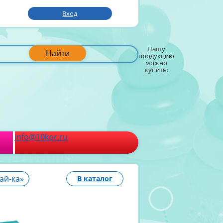
Вход
Нашу
Найти
продукцию
можно
купить:
info@10kor.ru
ай-ка»
В каталог