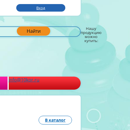
Вход
Нашу
Найти
продукцию
можно
купить:
info@10kor.ru
В каталог