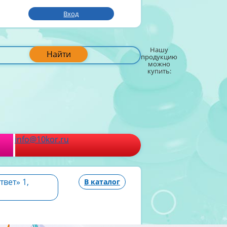
Вход
Нашу
Найти
продукцию
можно
купить:
info@10kor.ru
вет» 1,
В каталог