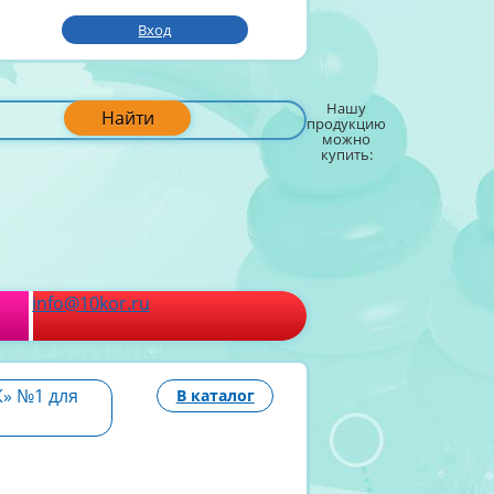
Вход
Нашу
Найти
продукцию
можно
купить:
info@10kor.ru
К» №1 для
В каталог