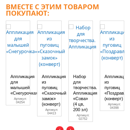
ВМЕСТЕ С ЭТИМ ТОВАРОМ
ПОКУПАЮТ:
Аппликация
Аппликация
Набор
Аппликация
для
из
для
из
малышей
пуговиц
творчества.
пуговиц
«Снегурочка»
«Сказочный
Аппликация
«Поздравле
замок»
«Сова»
(конверт)
Артикул:
04254
(конверт)
(4 цв,
Артикул:
04398
200 эл)
Артикул:
04413
Артикул:
02752
‹
›