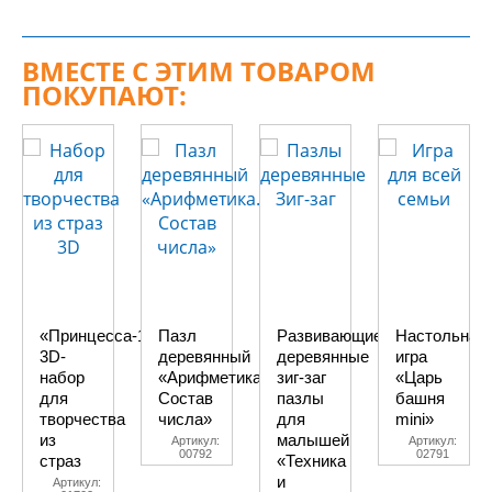
ВМЕСТЕ С ЭТИМ ТОВАРОМ
ПОКУПАЮТ:
«Принцесса-1»,
Пазл
Развивающие
Настольная
3D-
деревянный
деревянные
игра
набор
«Арифметика.
зиг-заг
«Царь
для
Состав
пазлы
башня
творчества
числа»
для
mini»
из
малышей
Артикул:
Артикул:
00792
02791
страз
«Техника
и
Артикул: