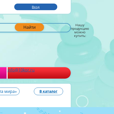
Вход
Нашу
Найти
продукцию
можно
купить:
info@10kor.ru
та мира»
В каталог