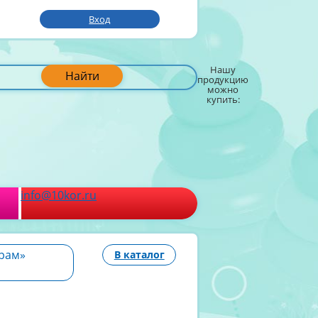
Вход
Нашу
Найти
продукцию
можно
купить:
info@10kor.ru
грам»
В каталог