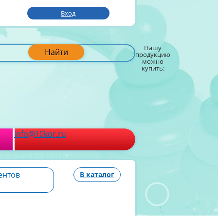
Вход
Нашу
Найти
продукцию
можно
купить:
info@10kor.ru
ентов
В каталог