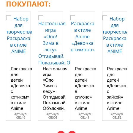
ПОКУПАЮТ:
Раскраска
Настольная
Раскраска
Раскраска
для
игра
для
для
детей
«Опо!
детей
детей
«Девочка
Зима в
«Девочка
«Девочка
с
лесу»
в
с
котиком»
Отгадывай.
кимоно»
зайкой»
в стиле
Показывай.
в стиле
в стиле
Anime
Объясняй.
Anime
Anime
Артикул:
Артикул:
Артикул:
Артикул:
05149
05005
05148
05151