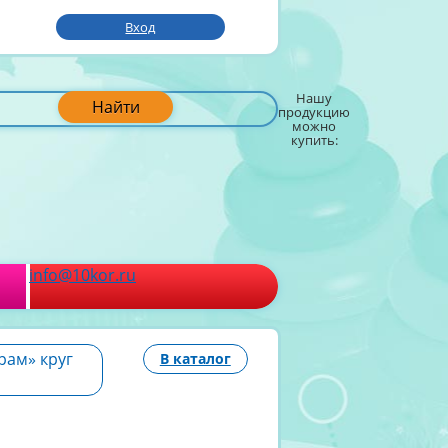
Вход
Нашу
Найти
продукцию
можно
купить:
info@10kor.ru
рам» круг
В каталог