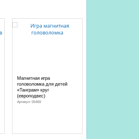
Магнитная игра
Набор для раскопок
головоломка для детей
«Сокровище привид
«Танграм» круг
(17 светящихся эле
(европодвес)
Артикул:
05535
Артикул:
05469