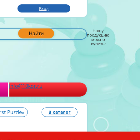
Вход
Нашу
Найти
продукцию
можно
купить:
info@10kor.ru
st Puzzle»
В каталог