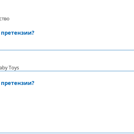
ство
 претензии?
Baby Toys
 претензии?