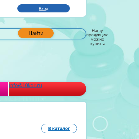
Вход
Нашу
Найти
продукцию
можно
купить:
info@10kor.ru
В каталог