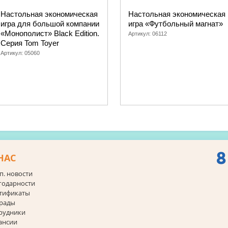
Настольная экономическая
Настольная экономическая
игра для большой компании
игра «Футбольный магнат»
«Монополист» Black Edition.
Артикул:
06112
Серия Tom Toyer
Артикул:
05060
8
НАС
п. новости
годарности
тификаты
рады
рудники
ансии