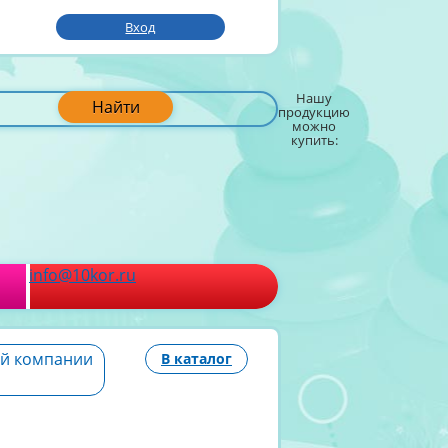
Вход
Нашу
Найти
продукцию
можно
купить:
info@10kor.ru
ой компании
В каталог