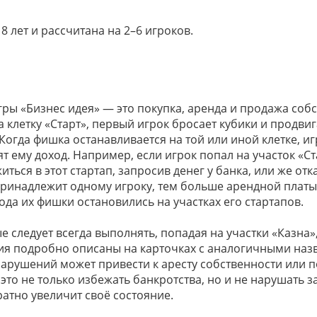
8 лет и рассчитана на 2–6 игроков.
ры «Бизнес идея» — это покупка, аренда и продажа соб
 клетку «Старт», первый игрок бросает кубики и продвиг
Когда фишка останавливается на той или иной клетке, иг
т ему доход. Например, если игрок попал на участок «Ст
житься в этот стартап, запросив денег у банка, или же о
принадлежит одному игроку, тем больше арендной платы 
ода их фишки остановились на участках его стартапов.
ые следует всегда выполнять, попадая на участки «Казна»
ния подробно описаны на карточках с аналогичными на
нарушений может привести к аресту собственности или 
то не только избежать банкротства, но и не нарушать за
ратно увеличит своё состояние.