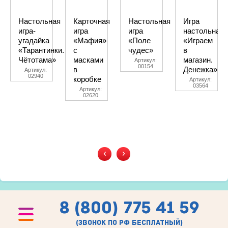
Настольная
Карточная
Настольная
Игра
игра-
игра
игра
настольная
угадайка
«Мафия»
«Поле
«Играем
«Тарантинки.
с
чудес»
в
Чётотама»
масками
магазин.
Артикул:
00154
в
Денежка»
Артикул:
02940
коробке
Артикул:
03564
Артикул:
02620
‹
›
8 (800) 775 41 59
(звонок по рф бесплатный)