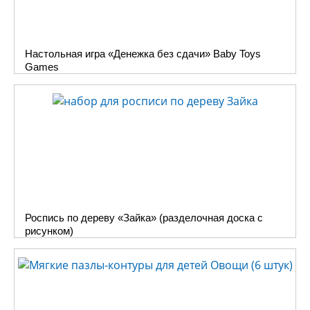
котором появилась возможность купить нашу продукцию в
розницу по цене производителя и независимо от количества.
Некоторые игры можно купить только здесь. Кроме фотографий
Настольная игра «Денежка без сдачи» Baby Toys
мы снабдили игры подробным описанием, чтобы вам легче было
Gаmes
ориентироваться в выборе.
Роспись по дереву «Зайка» (разделочная доска с
рисунком)