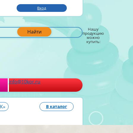
Вход
Нашу
Найти
продукцию
можно
купить:
info@10kor.ru
К»
В каталог