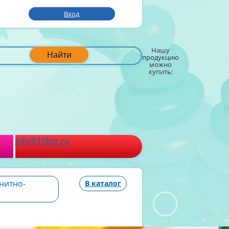
Вход
Нашу
Найти
продукцию
можно
купить:
info@10kor.ru
нитно-
В каталог