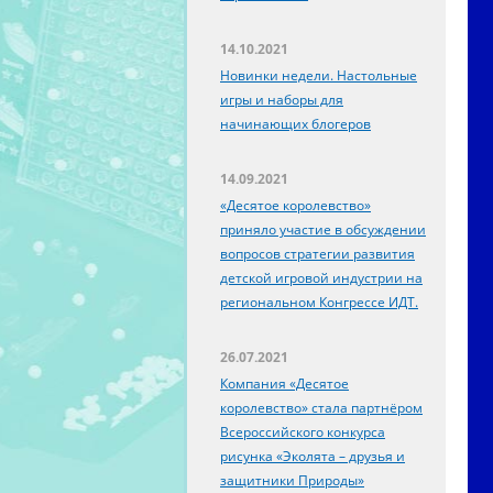
14.10.2021
Новинки недели. Настольные
игры и наборы для
начинающих блогеров
14.09.2021
«Десятое королевство»
приняло участие в обсуждении
вопросов стратегии развития
детской игровой индустрии на
региональном Конгрессе ИДТ.
26.07.2021
Компания «Десятое
королевство» стала партнёром
Всероссийского конкурса
рисунка «Эколята – друзья и
защитники Природы»