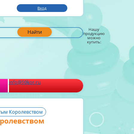
Вход
Нашу
Найти
продукцию
можно
купить:
info@10kor.ru
ятым Королевством
оролевством