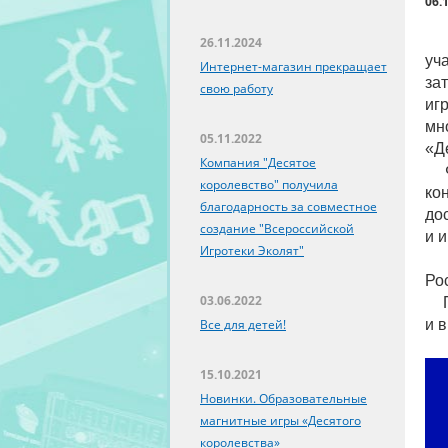
06.
26.11.2024
уч
Интернет-магазин прекращает
за
свою работу
иг
мн
05.11.2022
«Д
Компания "Десятое
Фе
королевство" получила
ко
благодарность за совместное
до
создание "Всероссийской
и 
Игротеки Эколят"
Це
Рос
03.06.2022
По
Все для детей!
и 
15.10.2021
Новинки. Образовательные
магнитные игры «Десятого
королевства»