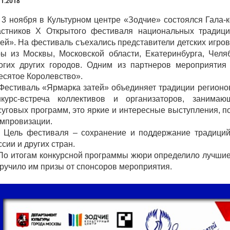
11.2018
3 ноября в Культурном центре «Зодчие» состоялся Гала-
астников X Открытого фестиваля национальных традиц
тей». На фестиваль съехались представители детских игров
ры из Москвы, Московской области, Екатеринбурга, Челя
огих других городов. Одним из партнеров мероприяти
есятое Королевство».
стиваль «Ярмарка затей» объединяет традиции регионов
нкурс-встреча коллективов и организаторов, занима
суговых программ, это яркие и интересные выступления, 
импровизации.
ль фестиваля – сохранение и поддержание традиций 
сии и других стран.
 итогам конкурсной программы жюри определило лучшие
вручило им призы от спонсоров мероприятия.