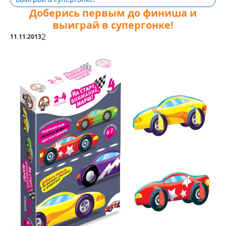
Доберись первым до финиша и
выиграй в супергонке!
2
11.11.2013