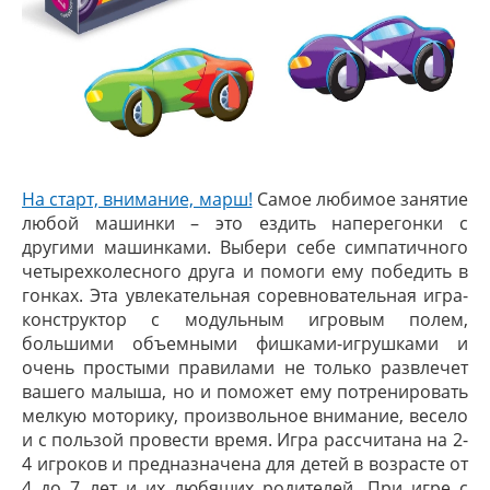
На старт, внимание, марш!
Самое любимое занятие
любой машинки – это ездить наперегонки с
другими машинками. Выбери себе симпатичного
четырехколесного друга и помоги ему победить в
гонках. Эта увлекательная соревновательная игра-
конструктор с модульным игровым полем,
большими объемными фишками-игрушками и
очень простыми правилами не только развлечет
вашего малыша, но и поможет ему потренировать
мелкую моторику, произвольное внимание, весело
и с пользой провести время. Игра рассчитана на 2-
4 игроков и предназначена для детей в возрасте от
4 до 7 лет и их любящих родителей. При игре с