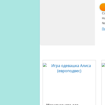
Со
На
№1
По