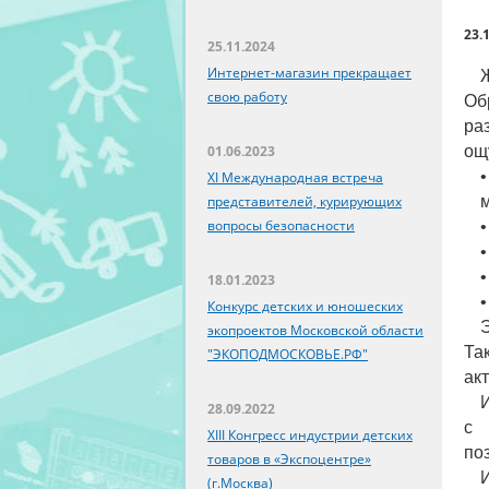
23.
25.11.2024
Интернет-магазин прекращает
свою работу
Об
ра
01.06.2023
ощ
XI Международная встреча
представителей, курирующих
вопросы безопасности
•
•
•
18.01.2023
•
Конкурс детских и юношеских
Э
экопроектов Московской области
Та
"ЭКОПОДМОСКОВЬЕ.РФ"
ак
28.09.2022
с 
XIII Конгресс индустрии детских
по
товаров в «Экспоцентре»
(г.Москва)