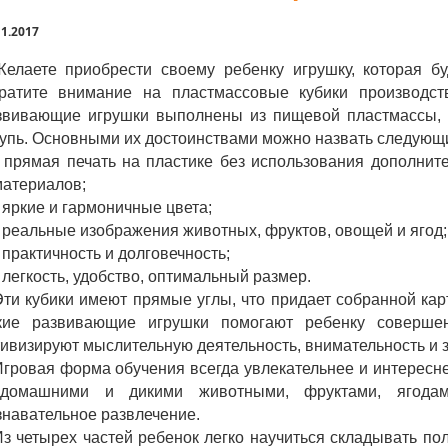
11.2017
Желаете приобрести своему ребенку игрушку, которая б
ратите внимание на пластмассовые кубики производст
звивающие игрушки выполнены из пищевой пластмассы, л
упь. Основными их достоинствами можно назвать следующ
• прямая печать на пластике без использования дополнит
материалов;
 яркие и гармоничные цвета;
 реальные изображения животных, фруктов, овощей и ягод;
 практичность и долговечность;
 легкость, удобство, оптимальный размер.
ти кубики имеют прямые углы, что придает собранной кар
кие развивающие игрушки помогают ребенку совершен
тивизируют мыслительную деятельность, внимательность и 
Игровая форма обучения всегда увлекательнее и интересн
домашними и дикими животными, фруктами, ягода
знавательное развлечение.
Из четырех частей ребенок легко научиться складывать п