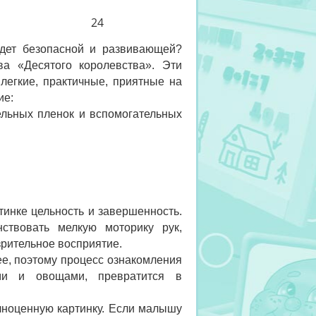
24
удет безопасной и развивающей?
ва «Десятого королевства». Эти
егкие, практичные, приятные на
ие:
ельных пленок и вспомогательных
тинке цельность и завершенность.
ствовать мелкую моторику рук,
зрительное восприятие.
ее, поэтому процесс ознакомления
ми и овощами, превратится в
олноценную картинку. Если малышу