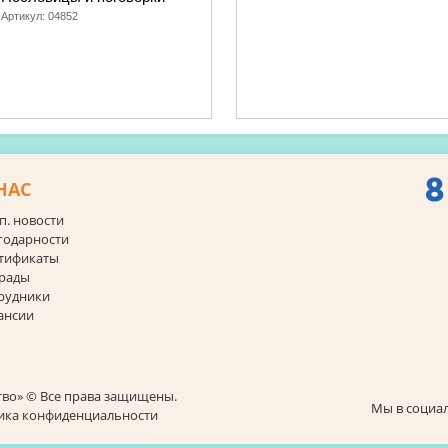
Артикул:
04852
8
НАС
п. новости
годарности
тификаты
рады
рудники
ансии
тво» © Все права защищены.
Мы в социал
тика конфиденциальности