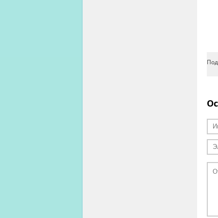
Под
Ос