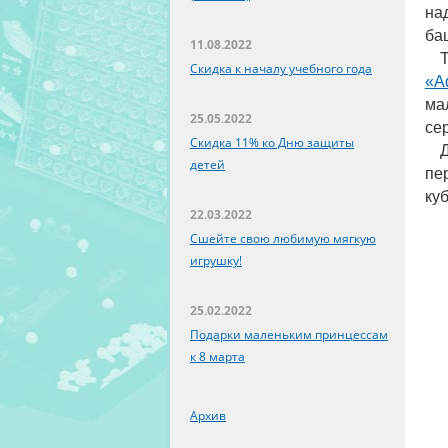
на
ба
11.08.2022
Скидка к началу учебного года
«А
ма
25.05.2022
се
Скидка 11% ко Дню защиты
детей
пе
ку
22.03.2022
Сшейте свою любимую мягкую
игрушку!
25.02.2022
Подарки маленьким принцессам
к 8 марта
Архив