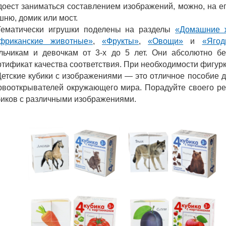
доест заниматься составлением изображений, можно, на ег
шню, домик или мост.
Тематически игрушки поделены на разделы
«Домашние 
фриканские животные»
,
«Фрукты»
,
«Овощи»
и
«Ягод
льчикам и девочкам от 3-х до 5 лет. Они абсолютно бе
ртификат качества соответствия. При необходимости фигур
Детские кубики с изображениями — это отличное пособие 
рвооткрывателей окружающего мира. Порадуйте своего реб
биков с различными изображениями.