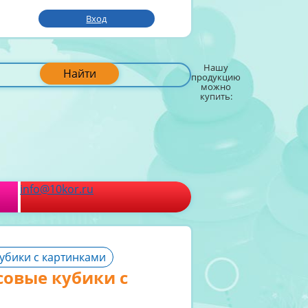
Вход
Нашу
Найти
продукцию
можно
купить:
info@10kor.ru
убики с картинками
совые кубики с