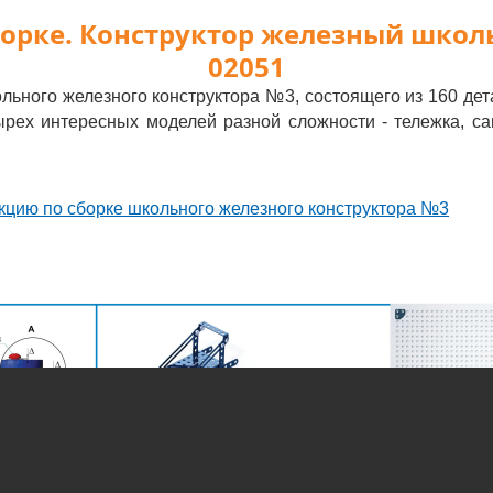
борке. Конструктор железный школ
02051
ольного железного конструктора №3, состоящего из 160 дет
тырех интересных моделей разной сложности - тележка, 
кцию по сборке школьного железного конструктора №3