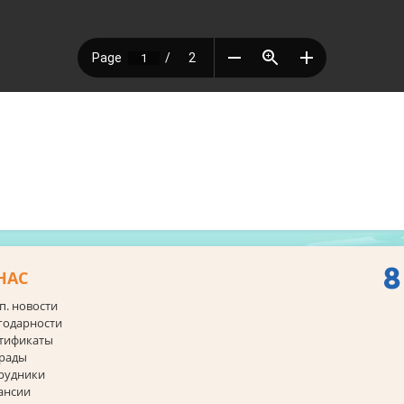
8
НАС
п. новости
годарности
тификаты
рады
рудники
ансии