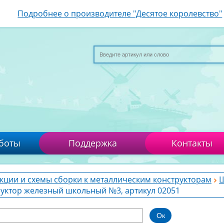
Подробнее о производителе "Десятое королевство"
боты
Поддержка
Контакты
кции и схемы сборки к металлическим конструкторам
Ш
руктор железный школьный №3, артикул 02051