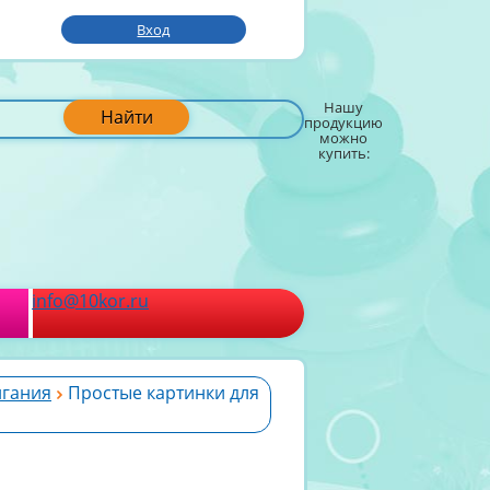
Вход
Нашу
Найти
продукцию
можно
купить:
info@10kor.ru
игания
Простые картинки для