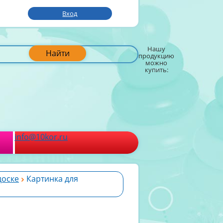
Вход
Нашу
Найти
продукцию
можно
купить:
info@10kor.ru
доске
Картинка для