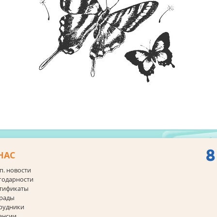
8
НАС
п. новости
годарности
тификаты
рады
рудники
ансии