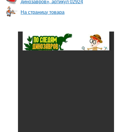
динозавров», артикул 02924
На страницу товара