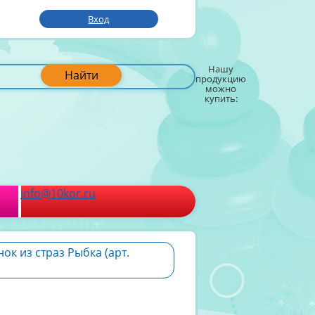
Вход
Нашу
Найти
продукцию
можно
купить:
info@10kor.ru
ок из страз Рыбка (арт.