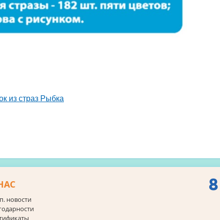
ок из страз Рыбка
8
НАС
п. новости
годарности
тификаты