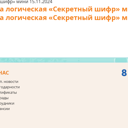
15.11.2024
а логическая «Секретный шифр» 
а логическая «Секретный шифр» 
8
НАС
п. новости
годарности
тификаты
рады
рудники
ансии