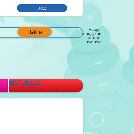
Вход
Нашу
Найти
продукцию
можно
купить:
info@10kor.ru